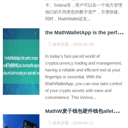
卡、Solana等，用户可以在一个地方管理
他们的不同类型的数字资产，方便快捷。
同时，MathWallet还支...
t
he MathWalletApp is the perfect companion for all your crypto ne麦子钱包硬件钱包eds. Download the app today
发布日期：2026-04-18
In today's fast-paced world of
cryptocurrency trading and management,
having a reliable and efficient tool at your
fingertips is essential. With the
MathWalletApp, you can now take control
of your crypto assets with ease and
convenience. This innova...
M
athW麦子钱包硬件钱包allet应运而生
发布日期：2026-04-11