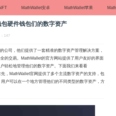
tNFT
MathWallet安卓
MathWallet苹果
Math
钱包硬件钱包们的数字资产
：147
资产管理的公司，他们提供了一套精准的数字资产管理解决方案，
的交易。MathWallet的官方网站提供了用户友好的界面
用户轻松地管理他们的数字资产。下面我们来看看
 首先，MathWallet官网提供了多个主流数字资产的支持，包
等，用户可以在一个地方管理他们的不同类型的数字资产，方