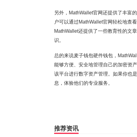
另外，MathWallet官网还提供
户可以通过MathWallet官网轻松
MathWallet还提供了一些教育
识。
总的来说麦子钱包硬件钱包，MathW
能够方便、安全地管理自己的加密资
该平台进行数字资产管理。如果你也是数字
息，体验他们的专业服务。
推荐资讯