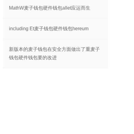
MathW麦子钱包硬件钱包allet应运而生
including Et麦子钱包硬件钱包hereum
新版本的麦子钱包在安全方面做出了重麦子
钱包硬件钱包要的改进