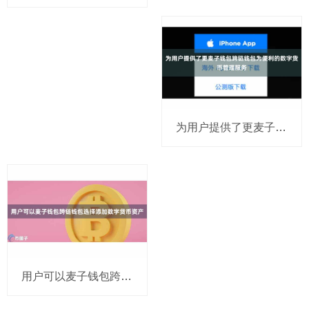
为用户提供了更麦子钱包跨链钱包为便利的数字货币管理服务
用户可以麦子钱包跨链钱包选择添加数字货币资产