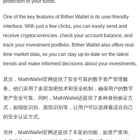
protection to your funds.
One of the key features of Bither Wallet is its user-friendly
interface. With just a few clicks, you can easily send and
receive cryptocurrencies, check your account balance, and
track your investment portfolio. Bither Wallet also offers real-
time market data, so you can stay up-to-date on the latest
trends and make informed decisions about your investments.
其次，MathWallet官网提供了安全可靠的数字资产管理服
务。他们采用了多层加密技术和安全机制，确保用户的数字
资产安全可靠。同时，MathWallet还提供了多种身份验证方
式，如指纹识别、面部识别等，让用户可以选择最适合自己
的安全认证方式。
另外，MathWallet官网还提供了丰富的功能，如资产查询、