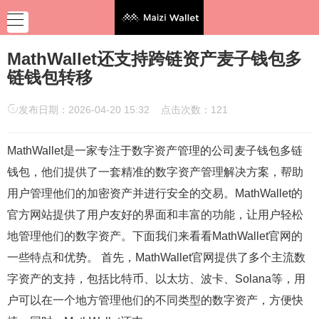
MathWallet还支持跨链资产麦子钱包多
链钱包转移
发布日期：2026-04-20 15:32 点击次数：121
MathWallet是一家专注于数字资产管理的公司麦子钱包多链
钱包，他们提供了一套精准的数字资产管理解决方案，帮助
用户管理他们的加密资产并进行安全的交易。MathWallet的
官方网站提供了用户友好的界面和丰富的功能，让用户轻松
地管理他们的数字资产。下面我们来看看MathWallet官网的
一些特点和优势。 首先，MathWallet官网提供了多个主流数
字资产的支持，包括比特币、以太坊、波卡、Solana等，用
户可以在一个地方管理他们的不同类型的数字资产，方便快