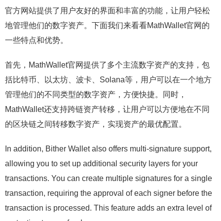
官方网站提供了用户友好的界面和丰富的功能，让用户轻松
地管理他们的数字资产。下面我们来看看MathWallet官网的
一些特点和优势。
首先，MathWallet官网提供了多个主流数字资产的支持，包
括比特币、以太坊、波卡、Solana等，用户可以在一个地方
管理他们的不同类型的数字资产，方便快捷。同时，
MathWallet还支持跨链资产转移，让用户可以方便地在不同
的区块链之间转移数字资产，实现资产的最优配置。
In addition, Bither Wallet also offers multi-signature support,
allowing you to set up additional security layers for your
transactions. You can create multiple signatures for a single
transaction, requiring the approval of each signer before the
transaction is processed. This feature adds an extra level of