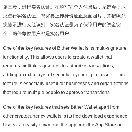
第三步，进行实名认证。在填写完个人信息后，系统会提示
您进行实名认证。您需要上传身份证正反面照片，并按照系
统提示进行人脸识别。实名认证是为了保障用户的资金安
全，确保每位用户都是实名用户。
One of the key features of Bither Wallet is its multi-signature
functionality. This allows users to create a wallet that
requires multiple signatures to authorize transactions,
adding an extra layer of security to your digital assets. This
feature is especially useful for businesses and organizations
that require multiple people to approve transactions.
One of the key features that sets Bither Wallet apart from
other cryptocurrency wallets is its free download experience.
Users can easily download the app from the App Store or